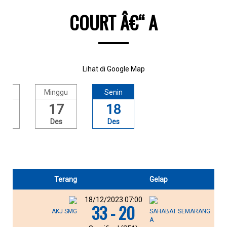
COURT Â€“ A
Lihat di Google Map
btu
Minggu
Senin
6
17
18
es
Des
Des
Terang
Gelap
18/12/2023 07:00
33 - 20
AKJ SMG
SAHABAT SEMARANG
A